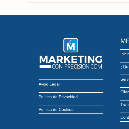
M
Inici
¿Qu
Serv
Aviso Legal
Clie
Política de Privacidad
Trab
Política de Cookies
Cont