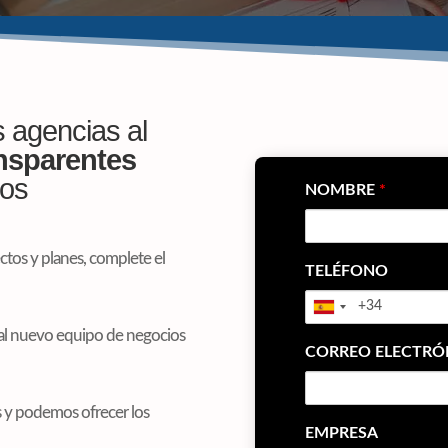
 agencias al
ansparentes
ios
NOMBRE
*
tos y planes, complete el
TELÉFONO
e al nuevo equipo de negocios
CORREO ELECTR
s y podemos ofrecer los
EMPRESA