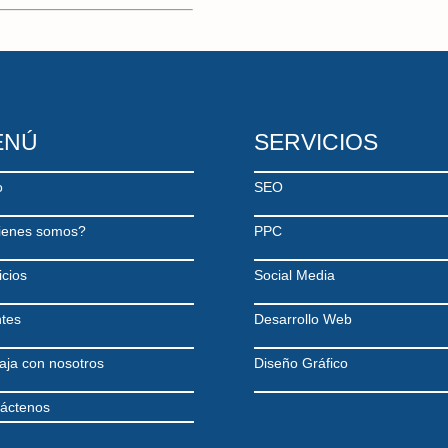
ENÚ
SERVICIOS
o
SEO
ienes somos?
PPC
icios
Social Media
ntes
Desarrollo Web
aja con nosotros
Diseño Gráfico
áctenos